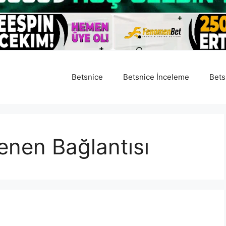
Betsnice
Betsnice İnceleme
Bets
enen Bağlantısı