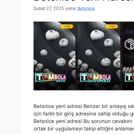
Şubat 27, 2025
yazar
Betsnice
Betsnice yeni adresi Benzer bir anlayış sık
için farklı bir giriş adresine sahip olduğu g
Betsnice yeni adresi Bu sorunun cevabını a
ortak bir uygulamayı takip ettiğini anlaman