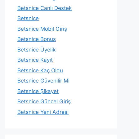
Betsnice Canlı Destek
Betsnice
Betsnice Mobil Giriş
Betsnice Bonus
Betsnice Üyelik
Betsnice Kayıt
Betsnice Kaç Oldu
Betsnice Güvenilir Mi
Betsnice Şikayet
Betsnice Güncel Giriş
Betsnice Yeni Adresi