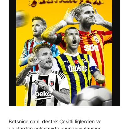
Betsnice canlı destek Çeşitli liglerden ve
uluslardan çok sayıda oyun yayınlanıyor.