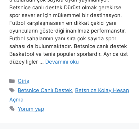
Betsnice canlı destek Dürüst olmak gerekirse
spor severler için mükemmel bir destinasyon.
Futbol karşılaşmasının en dikkat çekici yanı
oyuncuların gösterdiği inanılmaz performanstır.
Futbol sahalarının yanı sıra çok sayıda spor
sahası da bulunmaktadır. Betsnice canlı destek
Basketbol ve tenis popüler sporlardır. Ayrıca üst
düzey ligler …
Devamını oku
Kategoriler
Giriş
Etiketler
Betsnice Canlı Destek
,
Betsnice Kolay Hesap
Açma
Yorum yap