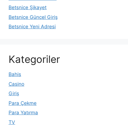
Betsnice Şikayet
Betsnice Güncel Giriş
Betsnice Yeni Adresi
Kategoriler
Bahis
Casino
Giriş
Para Çekme
Para Yatırma
TV