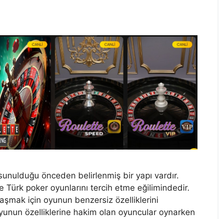
sunulduğu önceden belirlenmiş bir yapı vardır.
le Türk poker oyunlarını tercih etme eğilimindedir.
aşmak için oyunun benzersiz özelliklerini
Oyunun özelliklerine hakim olan oyuncular oynarken