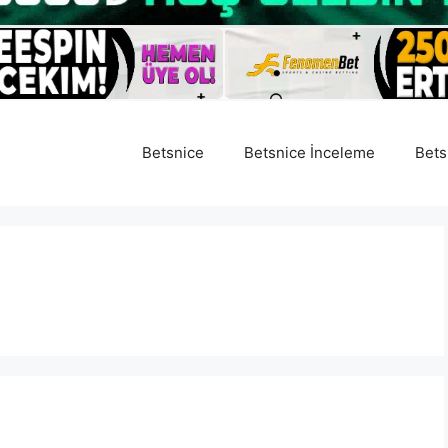
Betsnice
Betsnice İnceleme
Bets